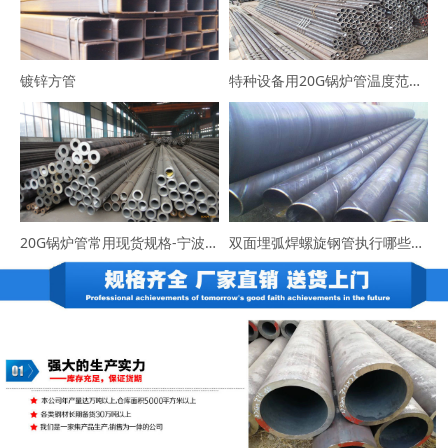
镀锌方管
特种设备用20G锅炉管温度范围-咨询宁波易程大东
20G锅炉管常用现货规格-宁波易程大东货源充足
双面埋弧焊螺旋钢管执行哪些标准？