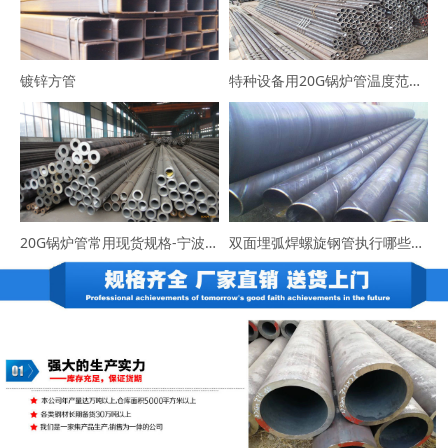
镀锌方管
特种设备用20G锅炉管温度范围-咨询宁波易程大东
20G锅炉管常用现货规格-宁波易程大东货源充足
双面埋弧焊螺旋钢管执行哪些标准？