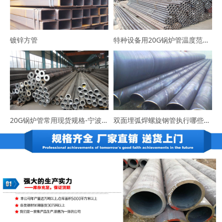
镀锌方管
特种设备用20G锅炉管温度范围-咨询宁波易程大东
20G锅炉管常用现货规格-宁波易程大东货源充足
双面埋弧焊螺旋钢管执行哪些标准？