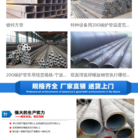
镀锌方管
特种设备用20G锅炉管温度范围-咨询宁波易程大东
20G锅炉管常用现货规格-宁波易程大东货源充足
双面埋弧焊螺旋钢管执行哪些标准？